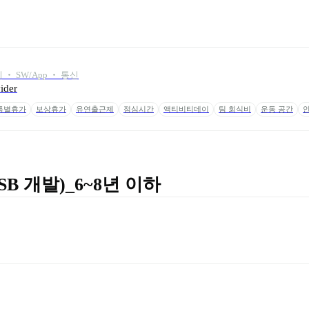
‧ SW/App ‧ 통신
der
특별휴가
보상휴가
유연출근제
점심시간
액티비티데이
팀 회식비
운동 공간
B 개발)_6~8년 이하