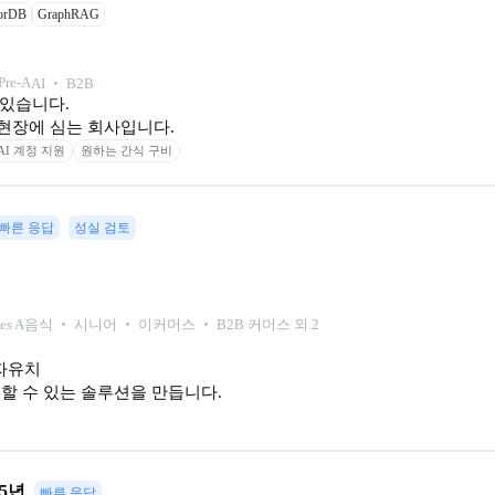
orDB
GraphRAG
Pre-A
AI ‧ B2B
있습니다.

 현장에 심는 회사입니다.
AI 계정 지원
원하는 간식 구비
빠른 응답
성실 검토
ies A
음식 ‧ 시니어 ‧ 이커머스 ‧ B2B 커머스 외 2
유치

할 수 있는 솔루션을 만듭니다.
~5년
빠른 응답