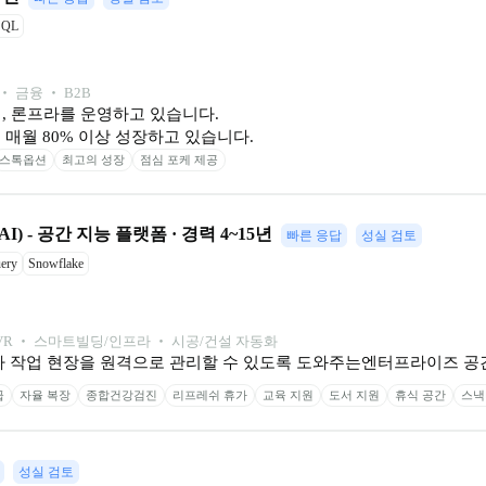
SQL
 ‧ 금융 ‧ B2B
, 론프라를 운영하고 있습니다.

매월 80% 이상 성장하고 있습니다.
스톡옵션
최고의 성장
점심 포케 제공
 AI) - 공간 지능 플랫폼 · 경력 4~15년
빠른 응답
성실 검토
ery
Snowflake
VR ‧ 스마트빌딩/인프라 ‧ 시공/건설 자동화
가 작업 현장을 원격으로 관리할 수 있도록 도와주는엔터프라이즈 공간
급
자율 복장
종합건강검진
리프레쉬 휴가
교육 지원
도서 지원
휴식 공간
스낵
성실 검토