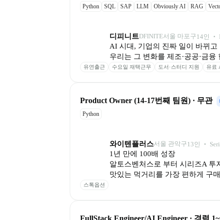
Python
SQL
SAP
LLM
Obviously AI
RAG
Vect
디피니트
DFINITE
서울 마포구
14
인
 ‧ 
AI 시대, 기업의 진짜 일이 바뀌고 
우리는 그 변화를 제조·공공·금융
유연출근
수요일 재택근무
도서·스터디 지원
유료 
Product Owner (14-17번째 팀원) · 무관
Python
와이텐플러스
서울 관악구
13
인
 ‧ 
Ser
1년 만에 100배 성장

알토스벤처스로 부터 시리즈A 투자
맛있는 먹거리를 가장 편하게 구매
스톡옵션
FullStack Engineer/AI Engineer · 경력 1