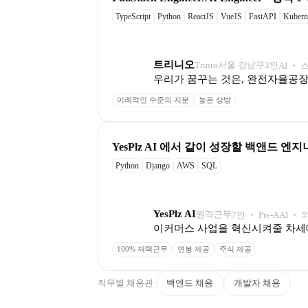
TypeScript
Python
ReactJS
VueJS
FastAPI
Kubern
트리니오
Trinio
서울 강남구
3
인
AI ‧
우리가 꿈꾸는 것은, 완전자율공장의
이례적인 수준의 지분
높은 상방
YesPlz AI 에서 같이 성장할 백앤드 엔지
Python
Django
AWS
SQL
YesPlz AI
원격근무
7
인
 ‧ 
Pre-A
AI ‧
이커머스 사업을 혁신시켜줄 차세대 추
100% 재택근무
연봉 제공
주식 제공
직무별 채용관
백엔드 채용
개발자 채용