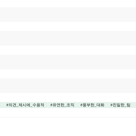
계
#
의견_제시에_수용적
#
유연한_조직
#
풍부한_대화
#
친밀한_팀