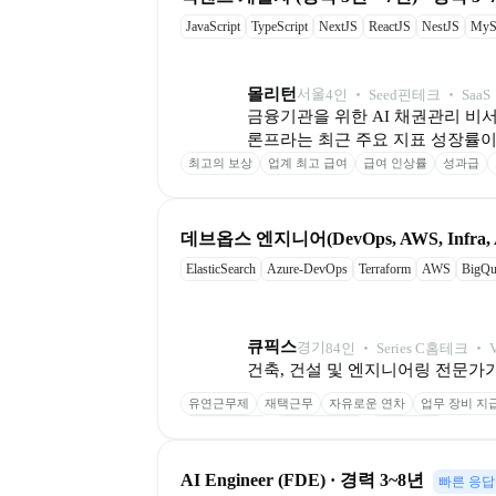
JavaScript
TypeScript
NextJS
ReactJS
NestJS
My
몰리턴
서울
4
인
 ‧ 
Seed
핀테크 ‧ SaaS
금융기관을 위한 AI 채권관리 비서
론프라는 최근 주요 지표 성장률이 
최고의 보상
업계 최고 급여
급여 인상률
성과급
데브옵스 엔지니어(DevOps, AWS, Infra,
ElasticSearch
Azure-DevOps
Terraform
AWS
BigQu
큐픽스
경기
84
인
 ‧ 
Series C
홈테크 ‧ 
건축, 건설 및 엔지니어링 전문가
유연근무제
재택근무
자유로운 연차
업무 장비 지
인센티브 제도
인재 추천 포상
생일 상품권
AI Engineer (FDE) · 경력 3~8년
빠른 응답