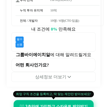
투자 단계
누적 투자 유치액
10억
전체 / 개발자
19명
 / 
6명
(CTO 있음)
내 조건에
0
%
만족해요
필수
선호
그룹바이에이치알
에 대해 알려드릴게요
어떤 회사인가요?
상세정보 더보기
희망 구직 조건을 등록하고, 딱 맞는 제안만 받아보세요!
👉🏻 3초만에 가입하고 스카우트 제안받기